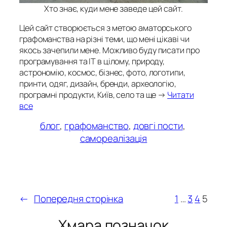
Хто знає, куди мене заведе цей сайт.
Цей сайт створюється з метою аматорського
графоманства на різні теми, що мені цікаві чи
якось зачепили мене. Можливо буду писати про
програмування та ІТ в цілому, природу,
астрономію, космос, бізнес, фото, логотипи,
принти, одяг, дизайн, бренди, археологію,
програмні продукти, Київ, село та ще →
Читати
все
блог
, 
графоманство
, 
довгі пости
, 
самореалізація
←
Попередня сторінка
1
…
3
4
5
Хмара позначок