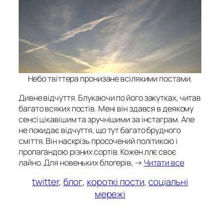
Небо твіттера пронизане всілякими постами.
Дивне відчуття. Блукаючи по його закутках, читав
багато всяких постів. Мені він здався в деякому
сенсі цікавішим та зручнішими за інстаграм. Але
не покидає відчуття, що тут багато брудного
сміття. Він наскрізь просочений політикою і
пропагандою різних сортів. Кожен ллє своє
лайно. Для новеньких блогерів, →
Читати все
twitter
, 
блог
, 
короткі пости
, 
соціальні
мережі