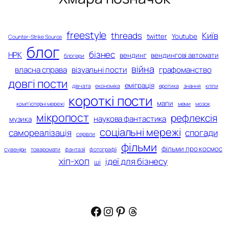
freestyle
threads
Київ
twitter
Youtube
Counter-Strike Source
блог
бізнес
НРК
вендинг
вендингові автомати
блогери
війна
власна справа
візуальні пости
графоманство
довгі пости
еміграція
дівчата
економіка
еротика
знання
кліпи
короткі пости
мапи
комп'ютерні мережі
меми
мозок
мікропост
рефлексія
наукова фантастика
музика
соціальні мережі
самореалізація
спогади
серіали
фільми
фільми про космос
сувеніри
товаромати
фантазії
фотографії
хіп-хоп
ідеї для бізнесу
ші
Facebook
Instagram
Pinterest
Threads