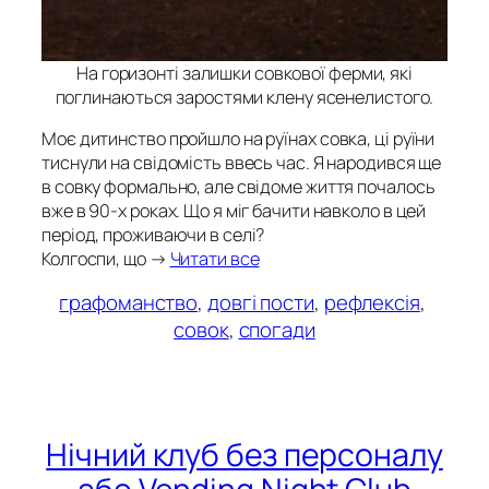
На горизонті залишки совкової ферми, які
поглинаються заростями клену ясенелистого.
Моє дитинство пройшло на руїнах совка, ці руїни
тиснули на свідомість ввесь час. Я народився ще
в совку формально, але свідоме життя почалось
вже в 90-х роках. Що я міг бачити навколо в цей
період, проживаючи в селі?
Колгоспи, що →
Читати все
графоманство
, 
довгі пости
, 
рефлексія
, 
совок
, 
спогади
Нічний клуб без персоналу