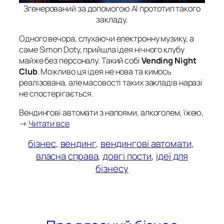
Згенерований за допомогою АІ прототип такого
закладу.
Одного вечора, слухаючи електронну музику, а
саме Simon Doty, прийшла ідея нічного клубу
майже без персоналу. Такий собі
Vending Night
Club
. Можливо ця ідея не нова та кимось
реалізована, але масовості таких закладів наразі
не спостерігається.
Вендингові автомати з напоями, алкоголем, їжею,
→
Читати все
бізнес
, 
вендинг
, 
вендингові автомати
, 
власна справа
, 
довгі пости
, 
ідеї для
бізнесу