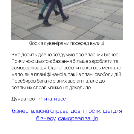
Кіоск з сувенірами посеред вулиці.
Вже досить давно роздумую про власний бізнес.
Причиною цього є бажання більше заробляти та
самореалізація. Однієї роботи на когось мені вже
мало, як в плані фінансів, так і в плані свободи дій.
Перебирав багато різних варіантів, але до
реальних справ майже не доходило.
Думав про →
Читати все
бізнес
, 
власна справа
, 
довгі пости
, 
ідеї для
бізнесу
, 
самореалізація