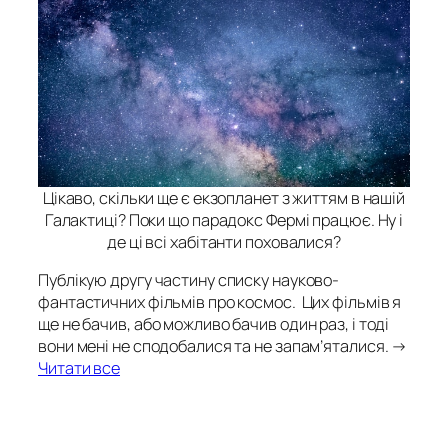
Цікаво, скільки ще є екзопланет з життям в нашій
Галактиці? Поки що парадокс Фермі працює. Ну і
де ці всі хабітанти поховалися?
Публікую другу частину списку науково-
фантастичних фільмів про космос. Цих фільмів я
ще не бачив, або можливо бачив один раз, і тоді
вони мені не сподобалися та не запам’яталися. →
Читати все