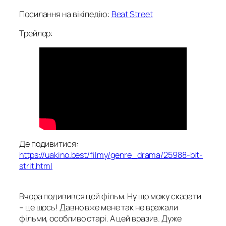
Посилання на вікіпедію:
Beat Street
Трейлер:
Де подивитися:
https://uakino.best/filmy/genre_drama/25988-bit-
strit.html
Вчора подивився цей фільм. Ну що можу сказати
– це щось! Давно вже мене так не вражали
фільми, особливо старі. А цей вразив. Дуже