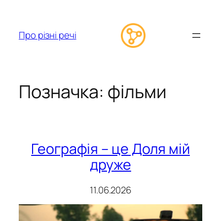
Перейти
до
вмісту
Про різні речі
Позначка:
фільми
Географія – це Доля мій
друже
11.06.2026