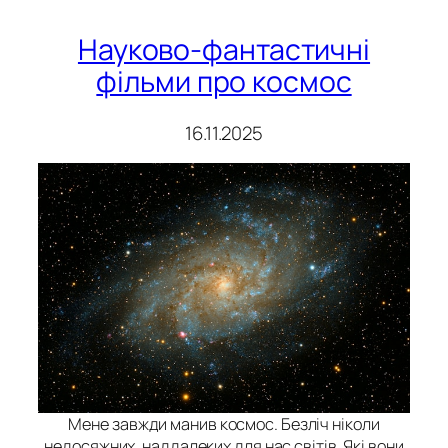
Науково-фантастичні
фільми про космос
16.11.2025
Мене завжди манив космос. Безліч ніколи
недосяжних, наддалеких для нас світів. Які вони