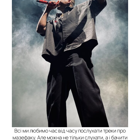
Всі ми любимо час від часу послухати треки про
мазефаку. Але можна не тільки слухати, а і бачити