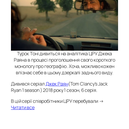
Турок Тоні дивиться на аналітика ЦРУ Джека
Раяна в процесі проголошення свого короткого
монологу про географію. Хоча, можливо кожен
впізнає себе в цьому дзеркалі заднього виду.
Дивився серіал
Джек Раян
(
Tom Clancy’s Jack
Ryan 1 season
) 2018 року 1 сезон, 6 серія.
В цій серії співробітники ЦРУ перебували →
Читати все