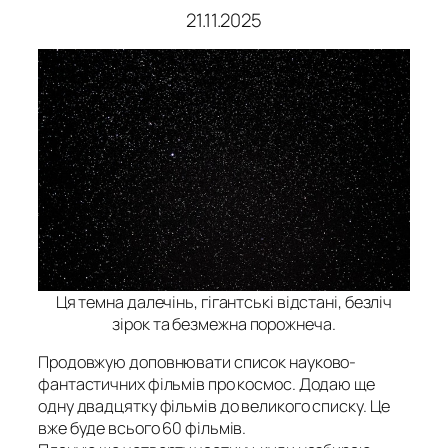
21.11.2025
Ця темна далечінь, гігантські відстані, безліч
зірок та безмежна порожнеча.
Продовжую доповнювати список науково-
фантастичних фільмів про космос. Додаю ще
одну двадцятку фільмів до великого списку. Це
вже буде всього 60 фільмів.