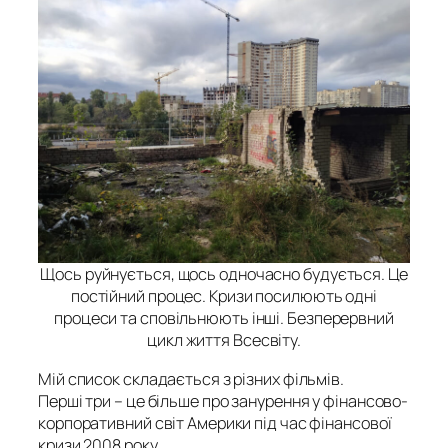
Щось руйнується, щось одночасно будується. Це
постійний процес. Кризи посилюють одні
процеси та сповільнюють інші. Безперервний
цикл життя Всесвіту.
Мій список складається з різних фільмів.
Перші три – це більше про занурення у фінансово-
корпоративний світ Америки під час фінансової
кризи 2008 року.