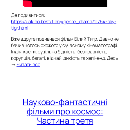
Де подивитися:
https://uakino.best/filmy/genre_drama/11764-bliy-
tigr.html
Вже вдруге подивився фільм Білий Тигр. Давно не
бачив чогось схожого у сучасному кінематографі.
Індія, касти, суцільна бідність, безправність,
корупція, багаті, відчай, дикість та хепі-енд. Десь
→
Читати все
Науково-фантастичні
фільми про космос:
Частина третя