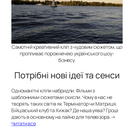
Самотній креативний кліп з чудовим сюжетом, що
пропливає порожнечею українського шоу-
бізнесу.
Потрібні нові ідеї та сенси
Одноманітні кліпи набридли. Фільми з
шаблонними сюжетами скисли. Чому в нас не
творять таких світів як Термінатор чи Матриця,
Бійцівський клуб та Хижак? Де наша уява? Гроші
дають в основному на лайно для телевізора.→
Читати все