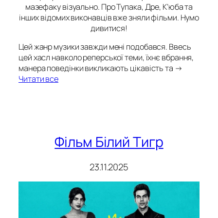
мазефаку візуально. Про Тупака, Дре, К’юба та
інших відомих виконавців вже зняли фільми. Нумо
дивитися!
Цей жанр музики завжди мені подобався. Ввесь
цей хасл навколо реперської теми, їхнє вбрання,
манера поведінки викликають цікавість та →
Читати все
Фільм Білий Тигр
23.11.2025