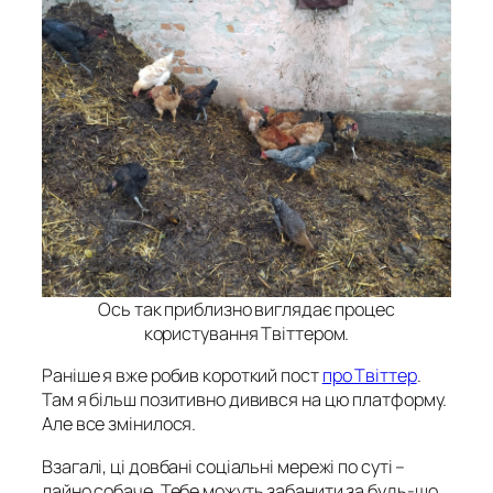
Ось так приблизно виглядає процес
користування Твіттером.
Раніше я вже робив короткий пост
про Твіттер
.
Там я більш позитивно дивився на цю платформу.
Але все змінилося.
Взагалі, ці довбані соціальні мережі по суті –
лайно собаче. Тебе можуть забанити за будь-що.