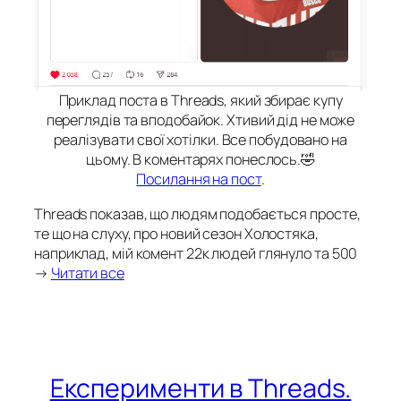
Приклад поста в Threads, який збирає купу
переглядів та вподобайок. Хтивий дід не може
реалізувати свої хотілки. Все побудовано на
цьому. В коментарях понеслось.🤣
Посилання на пост
.
Threads показав, що людям подобається просте,
те що на слуху, про новий сезон Холостяка,
наприклад, мій комент 22к людей глянуло та 500
→
Читати все
Експерименти в Threads.