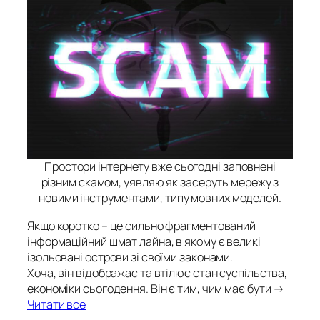
Простори інтернету вже сьогодні заповнені
різним скамом, уявляю як засеруть мережу з
новими інструментами, типу мовних моделей.
Якщо коротко – це сильно фрагментований
інформаційний шмат лайна, в якому є великі
ізольовані острови зі своїми законами.
Хоча, він відображає та втілює стан суспільства,
економіки сьогодення. Він є тим, чим має бути →
Читати все