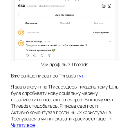
Мій профіль в Threads.
Вже раніше писав про Threads
тут
.
Я завів акаунт на Threads десь тиждень тому. Ціль
була спробувати нову соціальну мережу,
позалипати на постах по вечорах. В цілому мені
Threads сподобалась. Я писав свої пости.
Активно коментував пости інших користувачів.
Тренувався в умінні сказати красиве слівце.→
Читати все