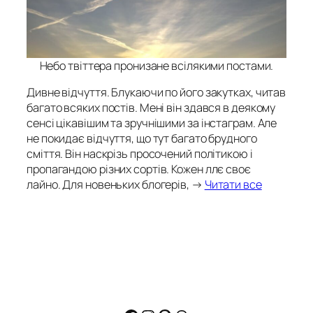
Небо твіттера пронизане всілякими постами.
Дивне відчуття. Блукаючи по його закутках, читав
багато всяких постів. Мені він здався в деякому
сенсі цікавішим та зручнішими за інстаграм. Але
не покидає відчуття, що тут багато брудного
сміття. Він наскрізь просочений політикою і
пропагандою різних сортів. Кожен ллє своє
лайно. Для новеньких блогерів, →
Читати все