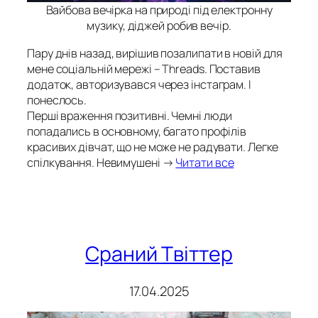
Вайбова вечірка на природі під електронну
музику, діджей робив вечір.
Пару днів назад, вирішив позалипати в новій для
мене соціальній мережі – Threads. Поставив
додаток, авторизувався через інстаграм. І
понеслось.
Перші враження позитивні. Чемні люди
попадались в основному, багато профілів
красивих дівчат, що не може не радувати. Легке
спілкування. Невимушені →
Читати все
Сраний Твіттер
17.04.2025