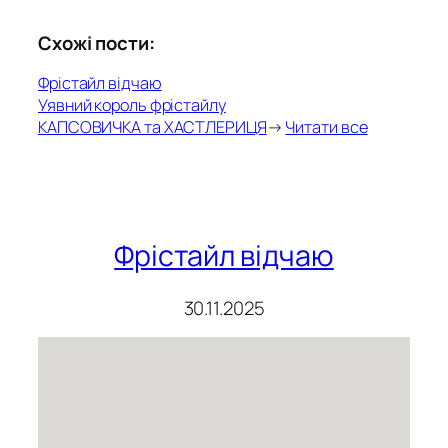
Схожі пости:
Фрістайл відчаю
Уявний король фрістайлу
КАПСОВИЧКА та ХАСТЛЕРИЦЯ
→
Читати все
Фрістайл відчаю
30.11.2025