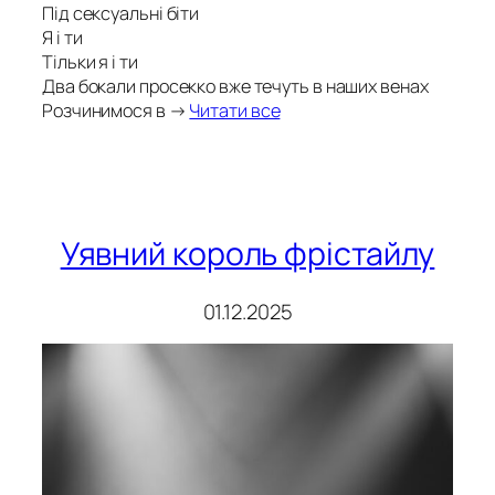
Під сексуальні біти
Я і ти
Тільки я і ти
Два бокали просекко вже течуть в наших венах
Розчинимося в →
Читати все
Уявний король фрістайлу
01.12.2025