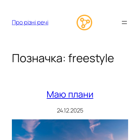
Перейти
до
вмісту
Про різні речі
Позначка:
freestyle
Маю плани
24.12.2025