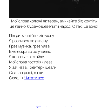
Мої слова колючі як терен, вмикайте біт, крутіть
це лайно, будемо шевелити народ, О так, це воно!
Під ритмічні біти хіп-хопу
Я розлився по дивану
Грає музика, грає уява
Вже яскраво це уявляю
Я король фрістайлу
Мої слова гострі як леза
Я зачитав, і хейтери щезли
Слава, гроші, жінки,
Секс, →
Читати все