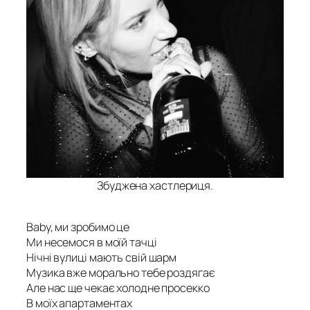
Збуджена хастлериця.
Baby, ми зробимо це
Ми несемося в моїй тачці
Нічні вулиці мають свій шарм
Музика вже морально тебе роздягає
Але нас ще чекає холодне просекко
В моїх апартаментах