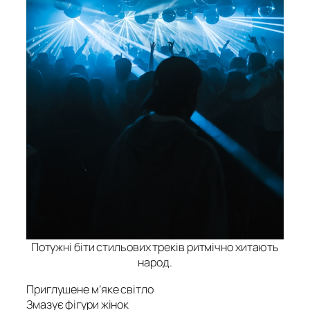
Потужні біти стильових треків ритмічно хитають
народ.
Приглушене м’яке світло
Змазує фігури жінок