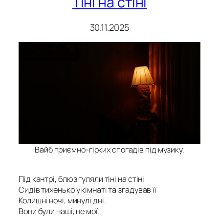
Тіні на стіні
30.11.2025
Вайб приємно-гірких спогадів під музику.
Під кантрі, блюз гуляли тіні на стіні
Сидів тихенько у кімнаті та згадував її
Колишні ночі, минулі дні.
Вони були наші, не мої.