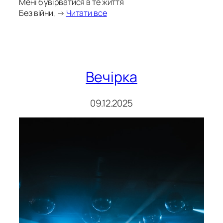
Мені б увірватися в те життя
Без війни, →
Читати все
Вечірка
09.12.2025