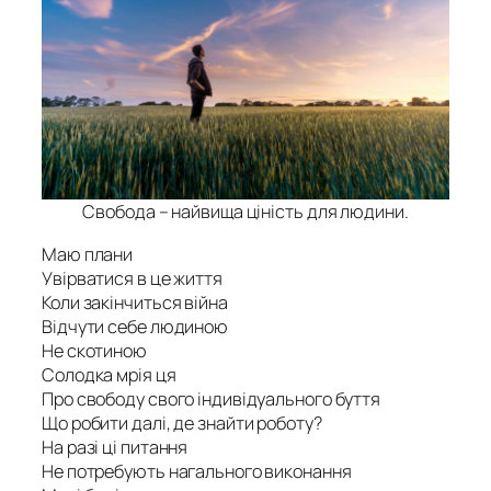
Свобода – найвища ціність для людини.
Маю плани
Увірватися в це життя
Коли закінчиться війна
Відчути себе людиною
Не скотиною
Солодка мрія ця
Про свободу свого індивідуального буття
Що робити далі, де знайти роботу?
На разі ці питання
Не потребують нагального виконання