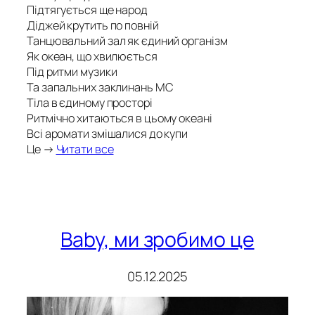
Підтягується ще народ
Діджей крутить по повній
Танцювальний зал як єдиний організм
Як океан, що хвилюється
Під ритми музики
Та запальних заклинань МС
Тіла в єдиному просторі
Ритмічно хитаються в цьому океані
Всі аромати змішалися до купи
Це →
Читати все
Baby, ми зробимо це
05.12.2025