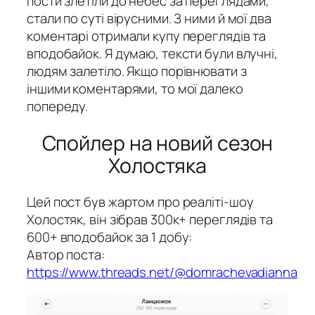
пости злетіли до небес за переглядами,
стали по суті вірусними. З ними й мої два
коментарі отримали купу переглядів та
вподобайок. Я думаю, тексти були влучні,
людям залетіло. Якщо порівнювати з
іншими коментарями, то мої далеко
попереду.
Спойлер на новий сезон
Холостяка
Цей пост був жартом про реаліті-шоу
Холостяк, він зібрав 300к+ переглядів та
600+ вподобайок за 1 добу:
Автор поста:
https://www.threads.net/@domrachevadianna