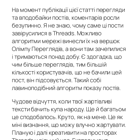
На момент публікації цієї статті перегляди
та вподобайки постів, коментарів росли
безупинно. Я не знаю, чому саме ці пости
завірусилися в Threads. Можливо
алгоритми мережі винесли їх на вершок
Олімпу Переглядів, а вони там зачепилися
і тримаються понад добу. Є здогадка, що
чим більше переглядів, тим більшій
кількості користувачів, що не бачили цей
пост, він підсовується. Такий собі
лавиноподібний алгоритм показу постів.
Чудове відчуття, коли твої жартівливі
тексти бачить купа народу. Ще й багатьом
це сподобалось. Круто, як на мене. Це як
міні визнання, що можу влучно жартувати.
Планую і далі креативити на просторах