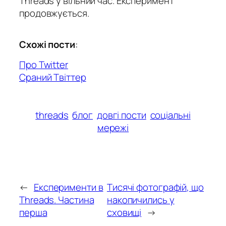
Threads у вільний час. Експеримент
продовжується.
Схожі пости
:
Про Twitter
Сраний Твіттер
threads
блог
довгі пости
соціальні
мережі
←
Експерименти в
Тисячі фотографій, що
Threads. Частина
накопичились у
перша
сховищі
→