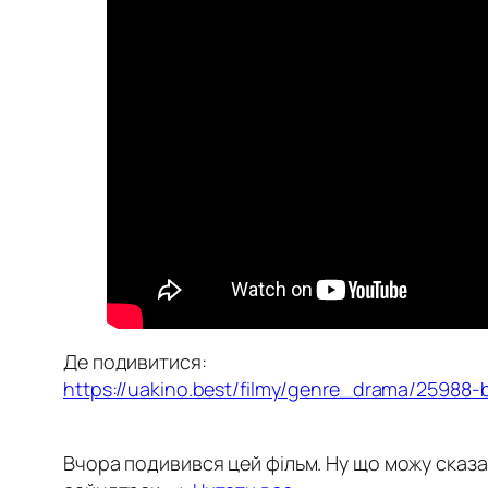
Де подивитися:
https://uakino.best/filmy/genre_drama/25988-bi
Вчора подивився цей фільм. Ну що можу сказат