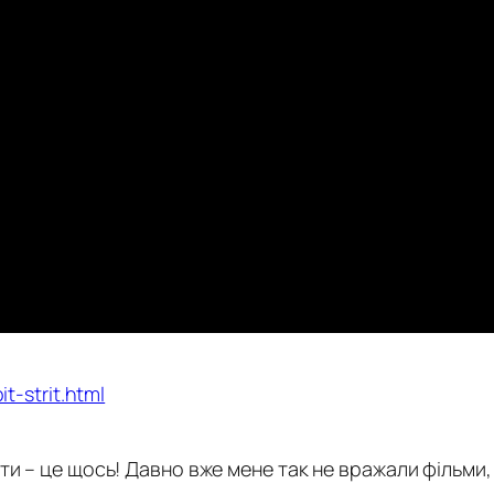
t-strit.html
и – це щось! Давно вже мене так не вражали фільми, 