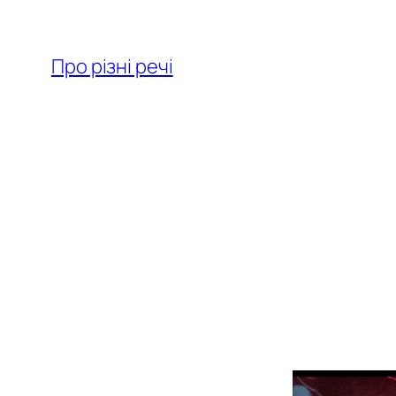
Перейти
до
Про різні речі
вмісту