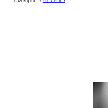
сайндтрек. →
Читати все