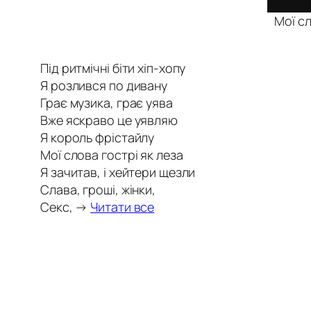
Мої сл
Під ритмічні біти хіп-хопу
Я розлився по дивану
Грає музика, грає уява
Вже яскраво це уявляю
Я король фрістайлу
Мої слова гострі як леза
Я зачитав, і хейтери щезли
Слава, гроші, жінки,
Секс, →
Читати все