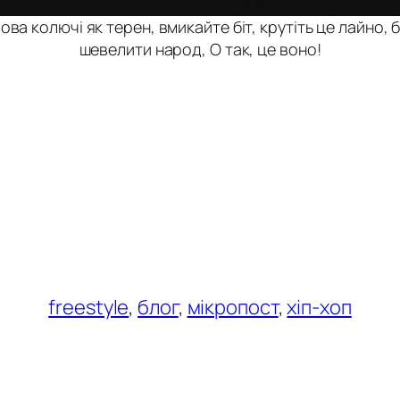
ова колючі як терен, вмикайте біт, крутіть це лайно,
шевелити народ, О так, це воно!
freestyle
, 
блог
, 
мікропост
, 
хіп-хоп