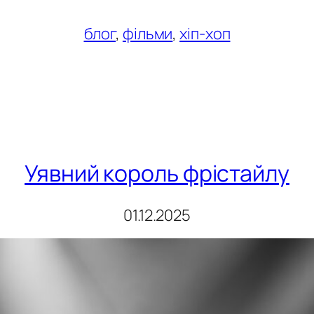
блог
, 
фільми
, 
хіп-хоп
Уявний король фрістайлу
01.12.2025