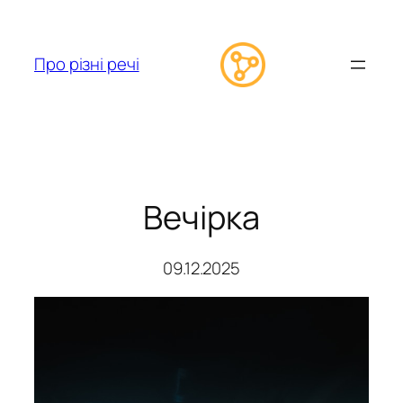
Перейти
до
вмісту
Про різні речі
Вечірка
09.12.2025