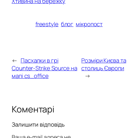
Хтивина на бережку
freestyle
блог
мікропост
←
Пасхалки в грі
Розміри Києва та
Counter-Strike Source на
столиць Європи
мапі cs_office
→
Коментарі
Залишити відповідь
Ваша e-mail адреса не