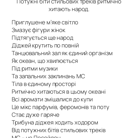
Потужні біти стильових треків ритмічно
хитають народ.
Приглушене м’яке світло
Змазує фігури жінок
Підтягується ще народ
Діджей крутить по повній
Танцювальний зал як єдиний організм
Як океан, що хвилюється
Під ритми музики
Та запальних заклинань МС
Тіла в єдиному просторі
Ритмічно хитаються в цьому океані
Всі аромати змішалися до купи
Це мікс парфумів, феромонів та поту
Стає дуже гаряче
Трибуна діджея ходить ходором
Від потужних бітів стильових треків
МС – це Посейдон