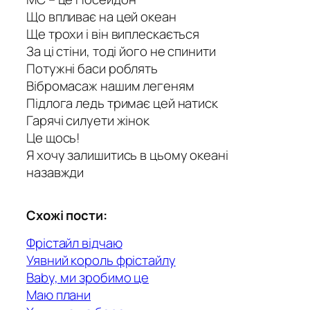
Що впливає на цей океан
Ще трохи і він виплескається
За ці стіни, тоді його не спинити
Потужні баси роблять
Вібромасаж нашим легеням
Підлога ледь тримає цей натиск
Гарячі силуети жінок
Це щось!
Я хочу залишитись в цьому океані
назавжди
Схожі пости:
Фрістайл відчаю
Уявний король фрістайлу
Baby, ми зробимо це
Маю плани