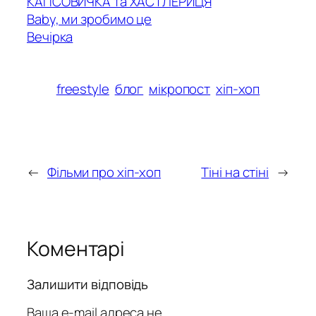
КАПСОВИЧКА та ХАСТЛЕРИЦЯ
Baby, ми зробимо це
Вечірка
freestyle
блог
мікропост
хіп-хоп
←
Фільми про хіп-хоп
Тіні на стіні
→
Коментарі
Залишити відповідь
Ваша e-mail адреса не