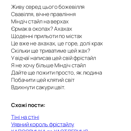
Живу серед цього божевілля
Свавілля, вічне правління
Міндіч стайл на верхах
Єрмак в окопах? Ахахах
Щоденні прильоти по містах
Це вже не ахахах, це горе, долі крах
Скільки ще триватиме цей жах?
У відчаї написав цей свій фрістайл
Я не хочу більше Міндіч стайл
Дайте ще пожити просто, як людина
Побачити цей клятий світ
Вдихнути сакури цвіт.
Схожі пости:
Тіні на стіні
Уявний король фрістайлу